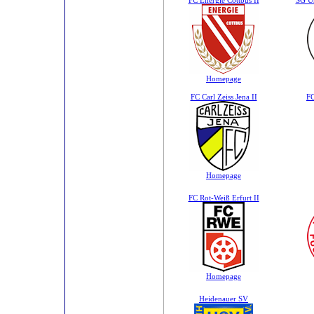
FC Energie Cottbus II
SG Un
Homepage
FC Carl Zeiss Jena II
FC
Homepage
FC Rot-Weiß Erfurt II
Homepage
Heidenauer SV