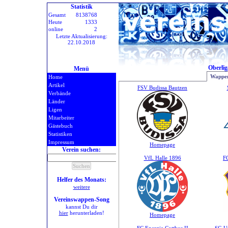
Statistik
Gesamt
8138768
Heute
1333
online
2
Letzte Aktualisierung:
22.10.2018
Oberlig
Menü
Wappen
Home
Artikel
FSV Budissa Bautzen
Verbände
Länder
Ligen
Mitarbeiter
Gästebuch
Statistiken
Impressum
Homepage
Verein suchen:
VfL Halle 1896
FC
Helfer des Monats:
weitere
Vereinswappen-Song
kannst Du dir
hier
herunterladen!
Homepage