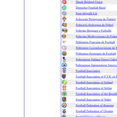
Dansk Boldspil-Union
Deutscher Fussball Bund
Eesti Jalgpalli Liit
Federação Portuguesa de Futebol
Federació Andorrana de Fútbol
Federata Shqiptare e Futbollit
Federatia Moldoveneasci de Fotba
Fédération Française de Football
Fédération Luxembourgeoise de F
Fédération Roumaine de Football
Federazione Italiana Giuoco Calci
Federazione Sammarinese Giuoco 
Football Association
Football Association of F.Y.R. of
Football Association of Ireland
Football Association of Serbia
Football Association of the Repub
Football Association of Wales
Football Federation of Armenia
Football Federation of Ukraine
Football Union of Russia