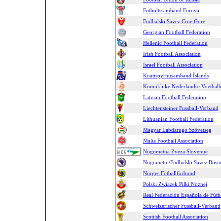
Fotboltssamband Foroya
Fudbalski Savez Crne Gore
Georgian Football Federation
Hellenic Football Federation
Irish Football Association
Israel Football Association
Knattspyrnusamband Íslands
Koninklijke Nederlandse Voetbal
Latvian Football Federation
Liechtensteiner Fussball-Verband
Lithuanian Football Federation
Magyar Labdarugo Szövetseg
Malta Football Association
Nogometna Zveza Slovenue
Nogometni/Fudbalski Savez Bosne
Norges Fotballforbund
Polski Zwiazek Pilki Noznej
Real Federación Española de Fútb
Schweizerischer Fussball-Verband
Scottish Football Association