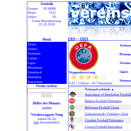
Statistik
Gesamt
8136686
Heute
1552
online
10
Letzte Aktualisierung:
22.10.2018
FIFA
->
UEFA
Menü
Home
Verban
Artikel
Verbände
Homepa
Länder
Ligen
Vereine
Mitarbeiter
Ligen:
Gästebuch
Wappenbewertung
:
Statistiken
Seitenau
Impressum
4.05 / 5 Sterne - 417 Stimme(n).
Verein suchen:
Nationalverbände
▲
Association of Azerbaijan Footbal
Belarus Football Federation
Helfer des Monats:
weitere
Bulgarian Football Union
Ceskomoravsky Fotbalovy Svaz
Vereinswappen-Song
kannst Du dir
Croatian Football Federation
hier
herunterladen!
Cyprus Football Association