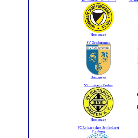
Naumburger SV 1905 II
SV Ro
Homepage
SV Großgrimma
Homepage
SV Eintracht Profen
Homepage
FC Rotkäppchen Sektkellerei
Freyburg