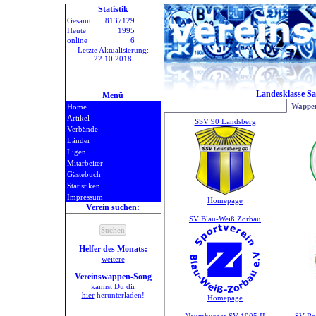
Statistik
Gesamt
8137129
Heute
1995
online
6
Letzte Aktualisierung:
22.10.2018
Landesklasse Sa
Menü
Wappen
Home
Artikel
SSV 90 Landsberg
Verbände
Länder
Ligen
Mitarbeiter
Gästebuch
Statistiken
Impressum
Homepage
Verein suchen:
SV Blau-Weiß Zorbau
Helfer des Monats:
weitere
Vereinswappen-Song
kannst Du dir
hier
herunterladen!
Homepage