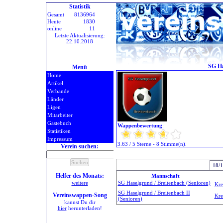
Statistik
Gesamt
8136964
Heute
1830
online
11
Letzte Aktualisierung:
22.10.2018
SG Ha
Menü
Home
Artikel
Verbände
Länder
Ligen
Mitarbeiter
Gästebuch
Wappenbewertung
:
Statistiken
Impressum
3.63 / 5 Sterne - 8 Stimme(n).
Verein suchen:
18/
Helfer des Monats:
Mannschaft
weitere
SG Haselgrund / Breitenbach (Senioren)
Kre
SG Haselgrund / Breitenbach II
Vereinswappen-Song
Kre
(Senioren)
kannst Du dir
hier
herunterladen!