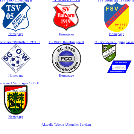
SV Balhorn 1919 II
TSV 1905 Elbenberg II
FSV Dörnberg 1949/80 II
Homepage
Homepage
Homepage
ermeiser/Westuffeln 1994 II
FC 1949 Oberelsungen II
SG Bründersen/Ippinghausen
Homepage
Homepage
Rot-Weiß Wolfhagen 1925 II
Homepage
Aktuelle Tabelle
|
Aktueller Spieltag