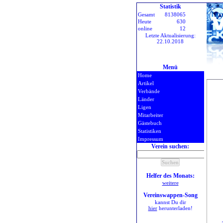
Statistik
Gesamt
8138065
Heute
630
online
12
Letzte Aktualisierung:
22.10.2018
Menü
Home
Artikel
Verbände
Länder
Ligen
Mitarbeiter
Gästebuch
Statistiken
Impressum
Verein suchen:
Helfer des Monats:
weitere
Vereinswappen-Song
kannst Du dir
hier
herunterladen!