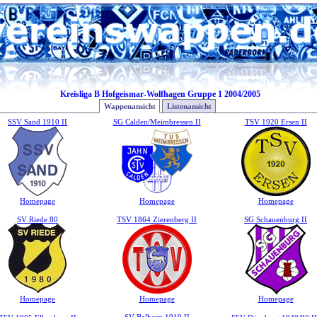
Kreisliga B Hofgeismar-Wolfhagen Gruppe 1 2004/2005
Wappenansicht
Listenansicht
SSV Sand 1910 II
SG Calden/Meimbressen II
TSV 1920 Ersen II
Homepage
Homepage
Homepage
SV Riede 80
TSV 1864 Zierenberg II
SG Schauenburg II
Homepage
Homepage
Homepage